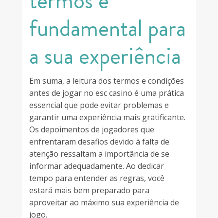
termos é
fundamental para
a sua experiência
Em suma, a leitura dos termos e condições
antes de jogar no esc casino é uma prática
essencial que pode evitar problemas e
garantir uma experiência mais gratificante.
Os depoimentos de jogadores que
enfrentaram desafios devido à falta de
atenção ressaltam a importância de se
informar adequadamente. Ao dedicar
tempo para entender as regras, você
estará mais bem preparado para
aproveitar ao máximo sua experiência de
jogo.