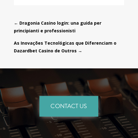
←
Dragonia Casino login: una guida per
principianti e professionisti
As Inovações Tecnológicas que Diferenciam o
Dazardbet Casino de Outros
→
CONTACT US