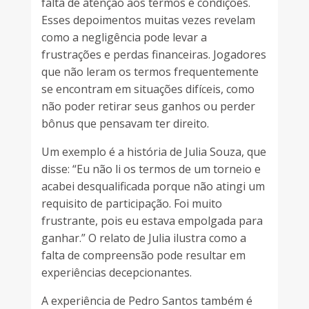
falta de atenção aos termos e condições.
Esses depoimentos muitas vezes revelam
como a negligência pode levar a
frustrações e perdas financeiras. Jogadores
que não leram os termos frequentemente
se encontram em situações difíceis, como
não poder retirar seus ganhos ou perder
bônus que pensavam ter direito.
Um exemplo é a história de Julia Souza, que
disse: “Eu não li os termos de um torneio e
acabei desqualificada porque não atingi um
requisito de participação. Foi muito
frustrante, pois eu estava empolgada para
ganhar.” O relato de Julia ilustra como a
falta de compreensão pode resultar em
experiências decepcionantes.
A experiência de Pedro Santos também é