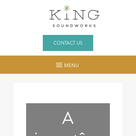
CONTACT US
MENU
A