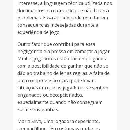
interesse, a linguagem técnica utilizada nos
documentos e a crença de que não haverá
problemas. Essa atitude pode resultar em
consequências indesejadas durante a
experiência de jogo.
Outro fator que contribui para essa
negligência é a pressa em começar a jogar.
Muitos jogadores estão tão empolgados
com a possibilidade de ganhar que não se
dão ao trabalho de ler as regras. A falta de
uma compreensão clara pode levar a
situações em que os jogadores se sentem
enganados ou decepcionados,
especialmente quando não conseguem
sacar seus ganhos.
Maria Silva, uma jogadora experiente,
compartilhou: “Eu costumava pular os