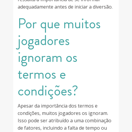
adequadamente antes de iniciar a diversão.
Por que muitos
jogadores
ignoram os
termos e
condições?
Apesar da importância dos termos e
condições, muitos jogadores os ignoram.
Isso pode ser atribuído a uma combinação
de fatores, incluindo a falta de tempo ou