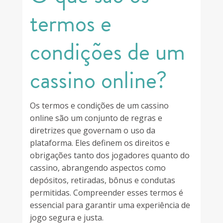
termos e
condições de um
cassino online?
Os termos e condições de um cassino
online são um conjunto de regras e
diretrizes que governam o uso da
plataforma. Eles definem os direitos e
obrigações tanto dos jogadores quanto do
cassino, abrangendo aspectos como
depósitos, retiradas, bônus e condutas
permitidas. Compreender esses termos é
essencial para garantir uma experiência de
jogo segura e justa.