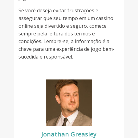
Se você deseja evitar frustrações e
assegurar que seu tempo em um cassino
online seja divertido e seguro, comece
sempre pela leitura dos termos e
condições. Lembre-se, a informação é a
chave para uma experiência de jogo bem-
sucedida e responsável.
Jonathan Greasley