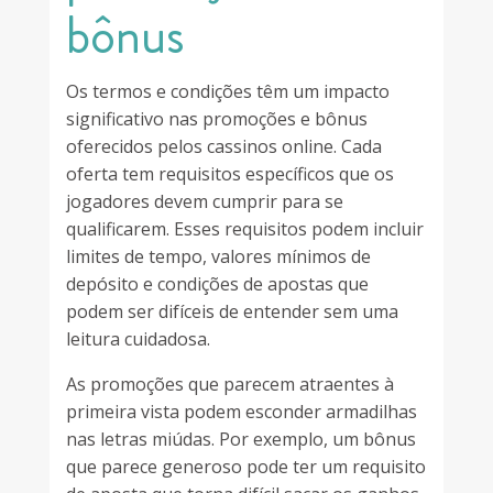
bônus
Os termos e condições têm um impacto
significativo nas promoções e bônus
oferecidos pelos cassinos online. Cada
oferta tem requisitos específicos que os
jogadores devem cumprir para se
qualificarem. Esses requisitos podem incluir
limites de tempo, valores mínimos de
depósito e condições de apostas que
podem ser difíceis de entender sem uma
leitura cuidadosa.
As promoções que parecem atraentes à
primeira vista podem esconder armadilhas
nas letras miúdas. Por exemplo, um bônus
que parece generoso pode ter um requisito