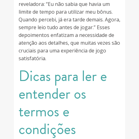
reveladora: “Eu não sabia que havia um
limite de tempo para utilizar meu bônus.
Quando percebi, já era tarde demais. Agora,
sempre leio tudo antes de jogar.” Esses
depoimentos enfatizam a necessidade de
atenção aos detalhes, que muitas vezes são
cruciais para uma experiência de jogo
satisfatória.
Dicas para ler e
entender os
termos e
condições