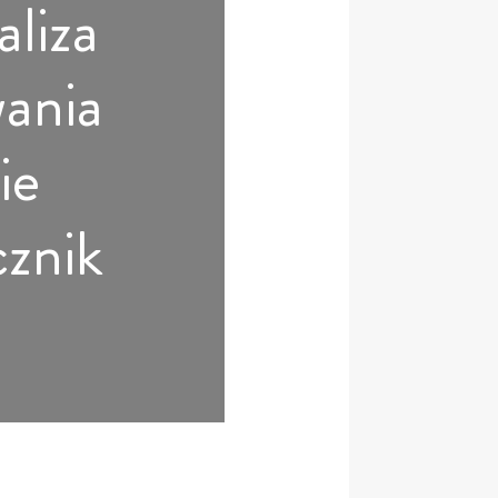
liza
ania
ie
znik