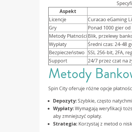
Specyf
Aspekt
Licencje
Curacao eGaming L
Gry
Ponad 1000 gier od
Metody Płatności
Blik, przelewy bank
Wypłaty
Średni czas: 24-48 g
Bezpieczeństwo
SSL 256-bit, 2FA, r
Support
24/7 przez czat na ż
Metody Bankow
Spin City oferuje różne opcje płatnośc
Depozyty:
Szybkie, często natychmi
Wypłaty:
Wymagają weryfikacji tożs
aby zmniejszyć opłaty.
Strategia:
Korzystaj z metod o nisk