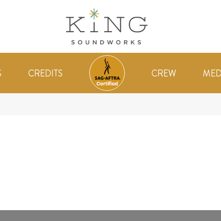
S
CREDITS
CREW
MED