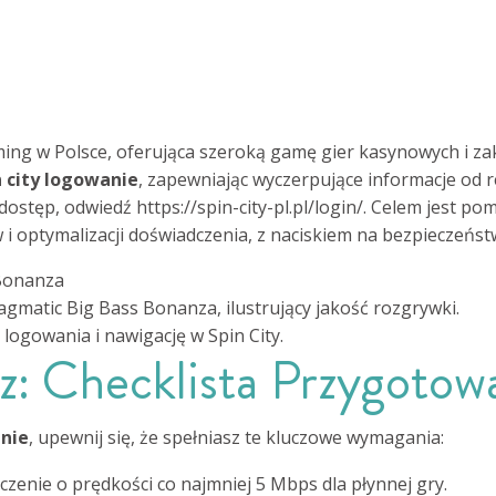
aming w Polsce, oferująca szeroką gamę gier kasynowych i 
n city logowanie
, zapewniając wyczerpujące informacje od 
 dostęp, odwiedź
https://spin-city-pl.pl/login/
. Celem jest p
 optymalizacji doświadczenia, z naciskiem na bezpieczeńst
ragmatic Big Bass Bonanza, ilustrujący jakość rozgrywki.
logowania i nawigację w Spin City.
z: Checklista Przygotow
anie
, upewnij się, że spełniasz te kluczowe wymagania:
czenie o prędkości co najmniej 5 Mbps dla płynnej gry.