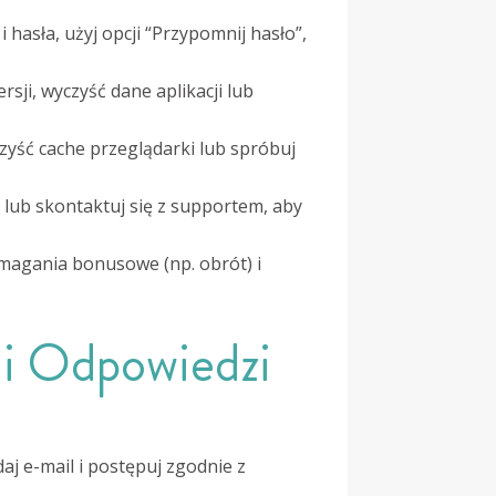
hasła, użyj opcji “Przypomnij hasło”,
sji, wyczyść dane aplikacji lub
zyść cache przeglądarki lub spróbuj
 lub skontaktuj się z supportem, aby
ymagania bonusowe (np. obrót) i
 i Odpowiedzi
aj e-mail i postępuj zgodnie z