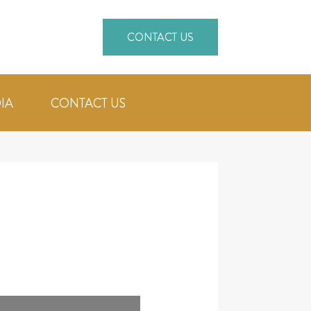
CONTACT US
IA
CONTACT US