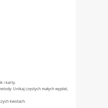
 i karty.
etody. Unikaj częstych małych wypłat,
szych kwotach.