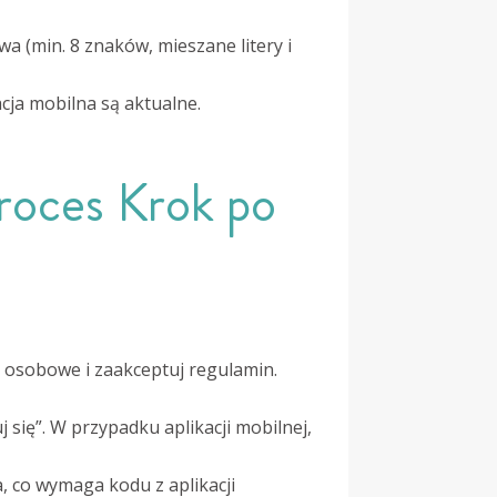
a (min. 8 znaków, mieszane litery i
cja mobilna są aktualne.
roces Krok po
ne osobowe i zaakceptuj regulamin.
j się”. W przypadku aplikacji mobilnej,
, co wymaga kodu z aplikacji