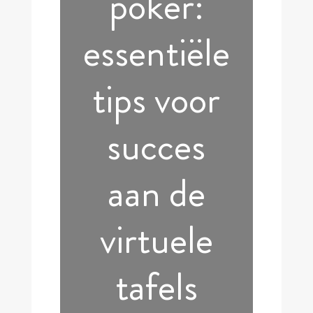
poker:
essentiële
tips voor
succes
aan de
virtuele
tafels