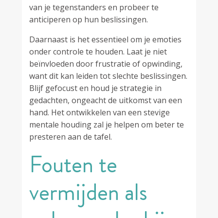
van je tegenstanders en probeer te
anticiperen op hun beslissingen.
Daarnaast is het essentieel om je emoties
onder controle te houden. Laat je niet
beïnvloeden door frustratie of opwinding,
want dit kan leiden tot slechte beslissingen.
Blijf gefocust en houd je strategie in
gedachten, ongeacht de uitkomst van een
hand. Het ontwikkelen van een stevige
mentale houding zal je helpen om beter te
presteren aan de tafel.
Fouten te
vermijden als