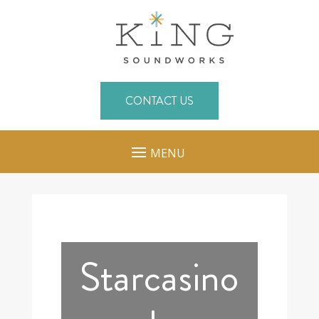
CONTACT US
MENU
Starcasino