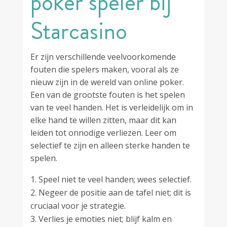
poker speler bij
Starcasino
Er zijn verschillende veelvoorkomende
fouten die spelers maken, vooral als ze
nieuw zijn in de wereld van online poker.
Een van de grootste fouten is het spelen
van te veel handen. Het is verleidelijk om in
elke hand te willen zitten, maar dit kan
leiden tot onnodige verliezen. Leer om
selectief te zijn en alleen sterke handen te
spelen.
Speel niet te veel handen; wees selectief.
Negeer de positie aan de tafel niet; dit is
cruciaal voor je strategie.
Verlies je emoties niet; blijf kalm en