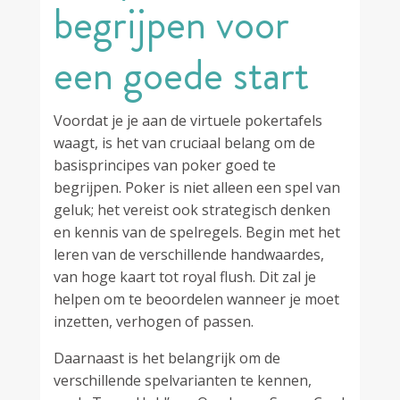
begrijpen voor
een goede start
Voordat je je aan de virtuele pokertafels
waagt, is het van cruciaal belang om de
basisprincipes van poker goed te
begrijpen. Poker is niet alleen een spel van
geluk; het vereist ook strategisch denken
en kennis van de spelregels. Begin met het
leren van de verschillende handwaardes,
van hoge kaart tot royal flush. Dit zal je
helpen om te beoordelen wanneer je moet
inzetten, verhogen of passen.
Daarnaast is het belangrijk om de
verschillende spelvarianten te kennen,