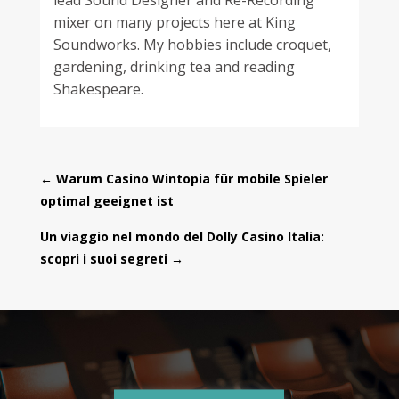
mixer on many projects here at King
Soundworks. My hobbies include croquet,
gardening, drinking tea and reading
Shakespeare.
←
Warum Casino Wintopia für mobile Spieler
optimal geeignet ist
Un viaggio nel mondo del Dolly Casino Italia:
scopri i suoi segreti
→