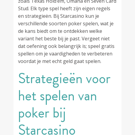
zoals Texas Hold’em, Omaha en Seven Card
Stud. Elk type spel heeft zijn eigen regels
en strategieën. Bij Starcasino kun je
verschillende soorten poker spelen, wat je
de kans biedt om te ontdekken welke
variant het beste bij je past. Vergeet niet
dat oefening ook belangrijk is; speel gratis
spellen om je vaardigheden te verbeteren
voordat je met echt geld gaat spelen.
Strategieën voor
het spelen van
poker bij
Starcasino