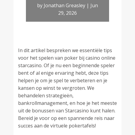
by
Jonathan Greasley
|
Jun
29, 2026
In dit artikel bespreken we essentiële tips
voor het spelen van poker bij
casino online
starcasino
. Of je nu een beginnende speler
bent of al enige ervaring hebt, deze tips
helpen je om je spel te verbeteren en je
kansen op winst te vergroten. We
behandelen strategieën,
bankrollmanagement, en hoe je het meeste
uit de bonussen van Starcasino kunt halen.
Bereid je voor op een spannende reis naar
succes aan de virtuele pokertafels!