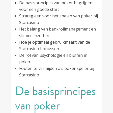
De basisprincipes van poker begrijpen
voor een goede start
Strategieën voor het spelen van poker bij
Starcasino
Het belang van bankrollmanagement en
slimme inzetten
Hoe je optimaal gebruikmaakt van de
Starcasino bonussen
De rol van psychologie en bluffen in
poker
Fouten te vermijden als poker speler bij
Starcasino
De basisprincipes
van poker